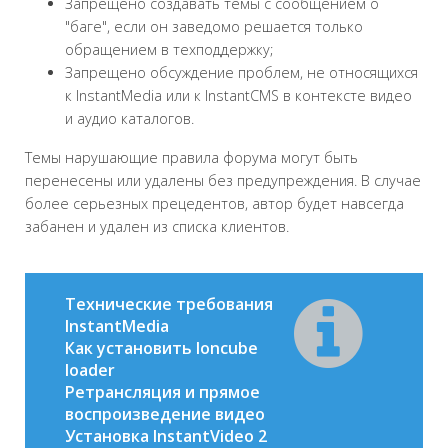
Запрещено создавать темы с сообщением о
"баге", если он заведомо решается только
обращением в техподдержку;
Запрещено обсуждение проблем, не относящихся
к InstantMedia или к InstantCMS в контексте видео
и аудио каталогов.
Темы нарушающие правила форума могут быть
перенесены или удалены без предупреждения. В случае
более серьезных прецедентов, автор будет навсегда
забанен и удален из списка клиентов.
Технические требования
InstantMedia
Как установить Ioncube
loader
Ретрансляция и прямое
воспроизведение видео
Установка InstantVideo 2