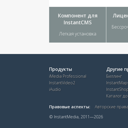
Компонент для
Лице
InstantCMS
Бессро
Легкая установка
Продукты
Другие п
iMedia Professional
Биллинг
InstantVideo2
InstantMap
iAudio
InstantSho
Каталог д
Правовые аспекты:
Авторские прав
© InstantMedia, 2011—2026