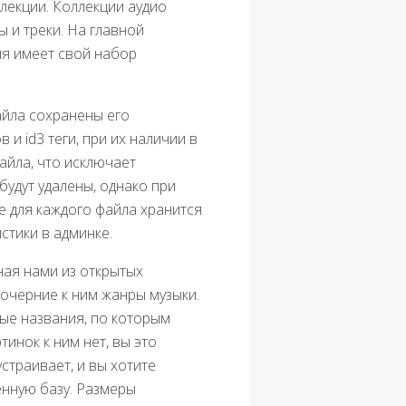
лекции. Коллекции аудио
 и треки. На главной
ия имеет свой набор
айла сохранены его
 и id3 теги, при их наличии в
айла, что исключает
будут удалены, однако при
е для каждого файла хранится
стики в админке.
ая нами из открытых
дочерние к ним жанры музыки.
ные названия, по которым
тинок к ним нет, вы это
страивает, и вы хотите
енную базу. Размеры