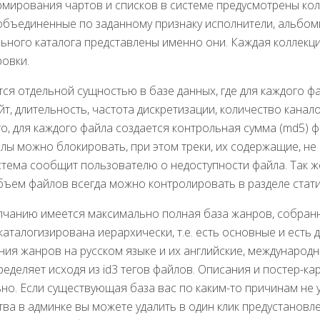
мирования чартов и списков в системе предусмотрены кол
бъединенные по заданному признаку исполнители, альбомы
ьного каталога представлены именно они. Каждая коллекц
овки.
ся отдельной сущностью в базе данных, где для каждого ф
т, длительность, частота дискретизации, количество каналов
о, для каждого файла создается контрольная сумма (md5) ф
ы можно блокировать, при этом треки, их содержащие, не 
тема сообщит пользователю о недоступности файла. Так ж
бъем файлов всегда можно контролировать в разделе стати
лчанию имеется максимально полная база жанров, собранн
каталогизирована иерархически, т.е. есть основные и есть 
ания жанров на русском языке и их английские, международ
еделяет исходя из id3 тегов файлов. Описания и постер-кар
о. Если существующая база вас по каким-то причинам не у
тва в админке вы можете удалить в один клик предустановл