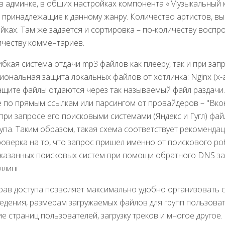
 админке, в общих настройках компонента «Музыкальный к
, принадлежащие к данному жанру. Количество артистов, в
йках. Там же задается и сортировка – по-количеству воспро
ичеству комментариев.
бкая система отдачи mp3 файлов как плееру, так и при зап
иональная защита локальных файлов от хотлинка: Nginx (x-ac
ащите файлы отдаются через так называемый файл раздачи.
о прямым ссылкам или парсингом от провайдеров – "Вконта
при запросе его поисковыми системами (Яндекс и Гугл) фай
упа. Таким образом, такая схема соответствует рекоменда
роверка на то, что запрос пришел именно от поискового ро
казанных поисковых систем при помощи обратного DNS зап
ллинг.
рав доступа позволяет максимально удобно организовать с
едения, размерам загружаемых файлов для групп пользова
е страниц пользователей, загрузку треков и многое другое.