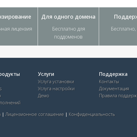
нзирование
Для
одного
домена
Поддер
чная лицензия
Бесплатно для
Бесплатно, 
поддоменов
родукты
Услуги
Поддержка
Услуга установки
Контакты
s
Услуга настройки
Документация
p
Демо
Правила поддерж
ополнений
а
|
Лицензионное соглашение
|
Конфиденциальность