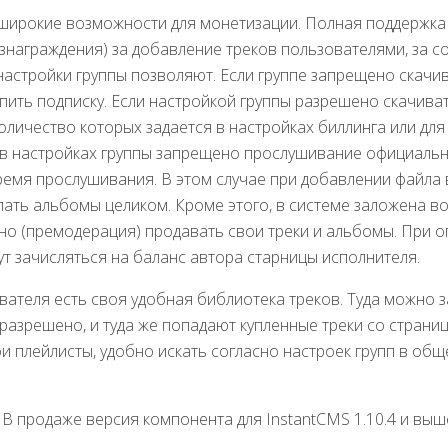
широкие возможности для монетизации. Полная поддержка 
ознаграждения) за добавление треков пользователями, за с
настройки группы позволяют. Если группе запрещено скачив
пить подписку. Если настройкой группы разрешено скачиват
количество которых задается в настройках биллинга или для
и в настройках группы запрещено прослушивание официальн
время прослушивания. В этом случае при добавлении файла
пать альбомы целиком. Кроме этого, в системе заложена в
о (премодерация) продавать свои треки и альбомы. При о
ут зачисляться на баланс автора старницы исполнителя.
вателя есть своя удобная библиотека треков. Туда можно з
разрешено, и туда же попадают купленные треки со страни
 плейлисты, удобно искать согласно настроек групп в обще
В продаже версия компонента для InstantCMS 1.10.4 и выше