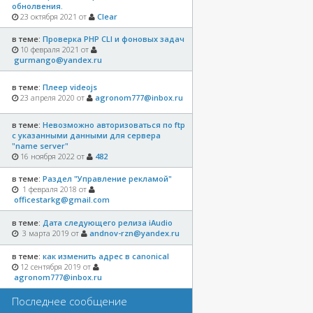
обнолвения.
23 октября 2021 от
Clear
в теме:
Проверка PHP CLI и фоновых задач
10 февраля 2021 от
gurmango@yandex.ru
в теме:
Плеер videojs
23 апреля 2020 от
agronom777@inbox.ru
в теме:
Невозможно авторизоваться по ftp
с указанными данными для сервера
"name server"
16 ноября 2022 от
482
в теме:
Раздел "Управление рекламой"
1 февраля 2018 от
officestarkg@gmail.com
в теме:
Дата следующего релиза iAudio
3 марта 2019 от
andnov-rzn@yandex.ru
в теме:
как изменить адрес в canonical
12 сентября 2019 от
agronom777@inbox.ru
Последнее сообщение