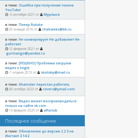
в теме:
Ошибка при получении токена
YouTube
3 сентября 2021 от
Мурлыся
в теме:
Плеер Rutube
20 января 2016 от
chebaleks@bk.ru
в теме:
Не конвертирует Не добавляет Не
работает
12 февраля 2021 от
gurmango@yandex.ru
в теме:
[РЕШЕНО] Проблема загрузки
видео к tvigle
1 апреля 2013 от
skotskiy@mail.ru
в теме:
Xhamster перестал работать
28 октября 2023 от
revers@ymail.com
в теме:
Видео может воспроизводиться
только на сайте vk.com
13 февраля 2020 от
alfaclub
Последнее сообщение
в теме:
Обновление до версии 2.2.3 на
Инстант 2.14.2