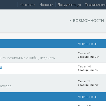
Контакты
Новости
Документация
Технически
ВОЗМОЖНОСТИ
Активность
Темы:
42
Сообщений:
254
ойка, возможные ошибки, недочеты
Темы:
105
-8
Сообщений:
669
Темы:
124
Сообщений:
585
ntVideo
Активность