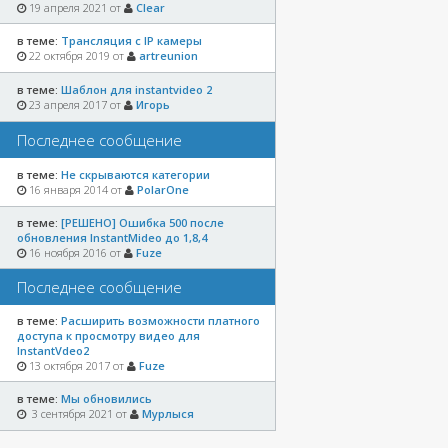
19 апреля 2021 от
Clear
в теме:
Трансляция с IP камеры
22 октября 2019 от
artreunion
в теме:
Шаблон для instantvideo 2
23 апреля 2017 от
Игорь
Последнее сообщение
в теме:
Не скрываются категории
16 января 2014 от
PolarOne
в теме:
[РЕШЕНО] Ошибка 500 после
обновления InstantМideo до 1,8,4
16 ноября 2016 от
Fuze
Последнее сообщение
в теме:
Расширить возможности платного
доступа к просмотру видео для
InstantVdeo2
13 октября 2017 от
Fuze
в теме:
Мы обновились
3 сентября 2021 от
Мурлыся