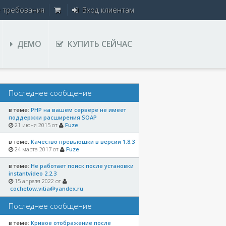
е требования
Вход клиентам
ДЕМО
КУПИТЬ СЕЙЧАС
Последнее сообщение
в теме:
PHP на вашем сервере не имеет
поддержки расширения SOAP
21 июня 2015 от
Fuze
в теме:
Качество превьюшки в версии 1.8.3
24 марта 2017 от
Fuze
в теме:
Не работает поиск после установки
instantvideo 2.2.3
15 апреля 2022 от
cochetow.vitia@yandex.ru
Последнее сообщение
в теме:
Кривое отображение после