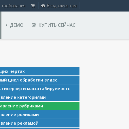
е требования
Вход клиентам
ДЕМО
КУПИТЬ СЕЙЧАС
щих чертах
ый цикл обработки видео
тисервер и масштабируемость
вление категориями
авление рубриками
вление роликами
вление рекламой