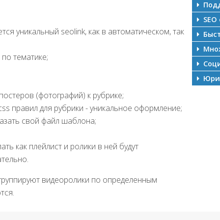
Подд
SEO 
ся уникальный seolink, как в автоматическом, так
Быст
Множ
по тематике;
Соци
Юрид
остеров (фотографий) к рубрике;
ss правил для рубрики - уникальное оформление;
азать свой файл шаблона;
ть как плейлист и ролики в ней будут
тельно.
 группируют видеоролики по определенным
тся.