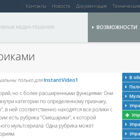
Контакты
Новости
Документация
Технически
ВОЗМОЖНОСТИ
ИВНЫЕ МЕДИА РЕШЕНИЯ
риками
В об
уальны только для
InstantVideo1
Полн
горий, но с более расширенными функциями. Они
Муль
нутри категории по определенному признаку,
Упра
, в ней соответственно находятся все ролики с
Упр
рии есть рубрика "Смешарики", к которой
Упра
ого мультсериала. Одна рубрика может
гориям.
Упра