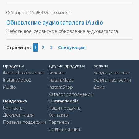
5 марта 2015
4926 просмотров
Обновление аудиокаталога iAudio
Небольшое, сервисное обновление аудиокаталога.
Страницы:
1
2
3
Следующая
Продукты
Другие продукты
Услуги
iMedia Professional
Биллинг
Услуга установки
InstantVideo2
InstantMaps
Услуга настройки
iAudio
InstantShop
Демо
Каталог дополнений
Поддержка
О InstantMedia
Контакты
Наши продукты
Документация
Контакты
Правила поддержки
Партнеры
Скидки и акции